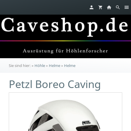
Sie sind hier:
»
Höhle
»
Helme
»
Helme
Petzl Boreo Caving