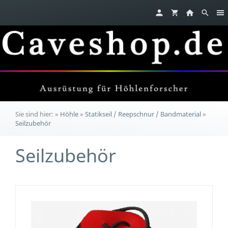
Sie sind hier:
»
Höhle
»
Statikseil / Reepschnur / Bandmaterial
»
Seilzubehör
Seilzubehör