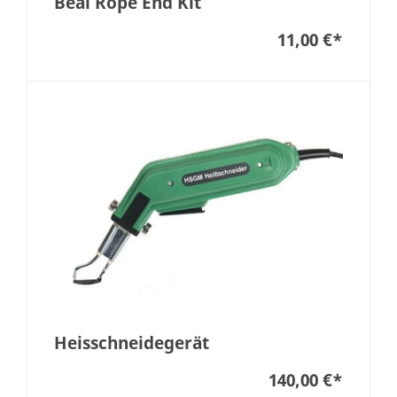
Beal Rope End Kit
11,00 €
*
Heisschneidegerät
140,00 €
*