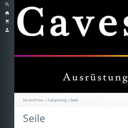
Sie sind hier:
»
Canyoning
»
Seile
Seile