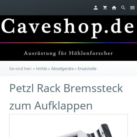
Sie sind hier:
»
Höhle
»
Abseilgeräte
»
Ersatzteile
Petzl Rack Bremssteck
zum Aufklappen